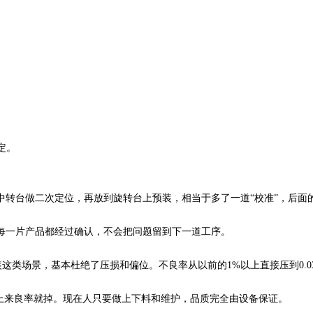
定。
中转台做二次定位，再放到旋转台上预装，相当于多了一道
“校准”，后面
每一片产品都经过确认，不会把问题留到下一道工序。
壳体组装这类场景，基本杜绝了压损和偏位。不良率从以前的1%以上直接压到0
人上来良率就掉。现在人只要做上下料和维护，品质完全由设备保证。