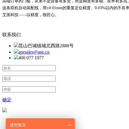
高端订单的门槛，从来不是设备有多贵，而是精度有多稳、良率有多高
这条双机自动装配线，用
±0.01mm的重复定位精度、0.03%以内
艾派科技
——以精度，致匠心。
联系我们
昆山巴城镇城北西路2888号
apesales@ape.cn
‭400 077 1977‬
确定
首页
请您留言
产品中心