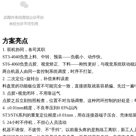
方案亮点
1. 双机协同，各司其职
ST3-4040负责上料、中转、预装——负载小、动作快。
ST6-4060负责点胶、视觉矫正、下料——刚性更好，与视觉系统联动稳
两台机器人由同一套控制系统调度，时序不打架。
2. 二次定位+旋转台，补偿来料误差
料盘里的功能板位置不可能完全一致，直接抓取就装容易偏。先过一遍
3. 点胶+视觉闭环，不用靠运气
点胶之后立刻拍照检查，位置不对当场调整。这种闭环控制的好处是：
4. ±0.01mm精度，不良率压到0.03%以内
ST3/ST6系列的重复定位精度±0.01mm，用在连接器端子压合、
5. 24小时不停机，不担心人员流动
机器不请假、不疲劳、不
“手抖”。以前最头疼的是熟练工离职，新工