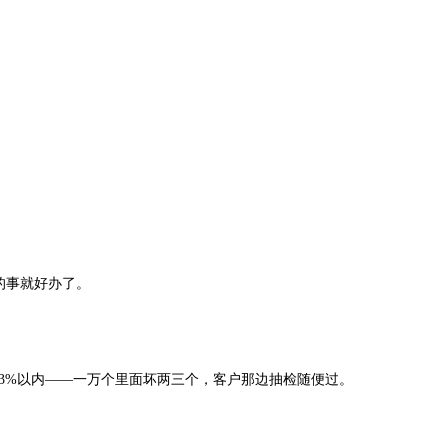
的事就好办了。
.03%以内——一万个里面坏两三个，客户那边抽检随便过。