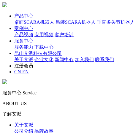
产品中心
桌面SCARA机器人
吊装SCARA机器人
垂直多关节机器
案例中心
产品视频
应用视频
客户培训
服务中心
服务能力
下载中心
昆山艾派科技有限公司
关于艾派
企业文化
新闻中心
加入我们
联系我们
注册会员
CN
EN
服务中心
Service
ABOUT US
了解艾派
关于艾派
公司介绍
品牌故事